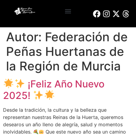
Reinas y Damas de Honor
Bando de la Huerta
Peñas Huertanas
Autor:
Federación de
Peñas Huertanas de
la Región de Murcia
¡Feliz Año Nuevo
2025!
Desde la tradición, la cultura y la belleza que
representan nuestras Reinas de la Huerta, queremos
desearos un año lleno de alegría, salud y momentos
inolvidables.
Que este nuevo año sea un camino