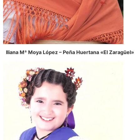
Iliana Mª Moya López – Peña Huertana «El Zaragüel»