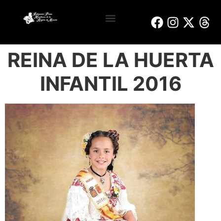
Reinas y Damas de Honor
Bando de la Huerta
Peñas Huertanas
REINA DE LA HUERTA
INFANTIL 2016