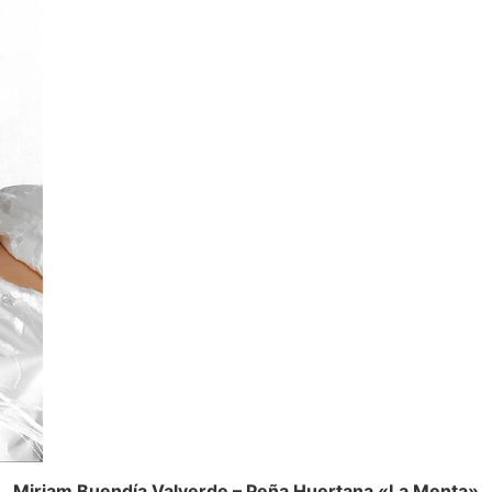
Miriam Buendía Valverde – Peña Huertana «La Menta»