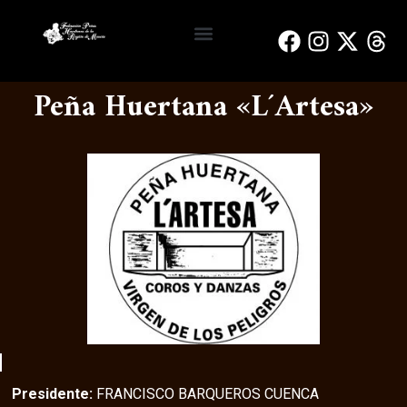
Reinas y Damas de Honor
Bando de la Huerta
Peñas Huertanas
Peña Huertana «L´Artesa»
Presidente:
FRANCISCO BARQUEROS CUENCA