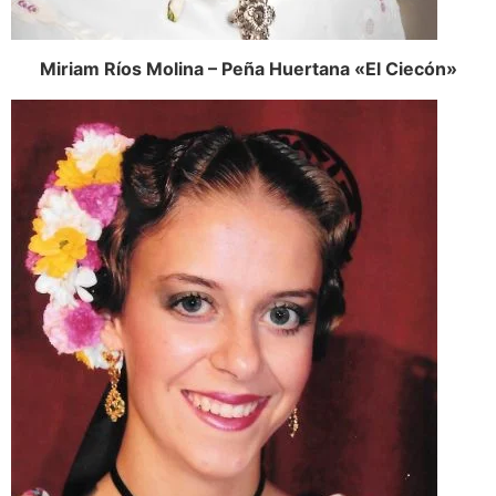
Miriam Ríos Molina – Peña Huertana «El Ciecón»