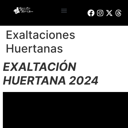
Reinas y Damas de Honor
Bando de la Huerta
Peñas Huertanas
Exaltaciones
Huertanas
EXALTACIÓN
HUERTANA 2024