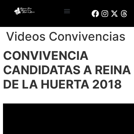
Reinas y Damas de Honor
Bando de la Huerta
Peñas Huertanas
Videos Convivencias
CONVIVENCIA
CANDIDATAS A REINA
DE LA HUERTA 2018